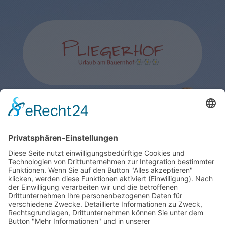
Pliegerhof
Familie Mahlknecht
∎
St. Valentin 28
I-39040 Seis
Südtirol/Italien
∎
∎
Tel.
0039 333 7958519
info@pliegerhof.com
∎
MwSt.-Nr.: IT03214530218
∎
CIN: IT021019B5VYRLGA3Q